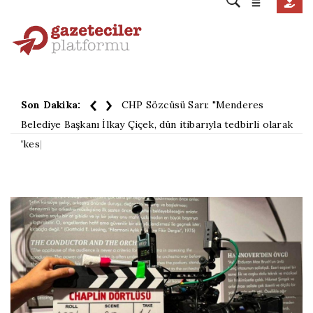
Son Dakika:
CHP Sözcüsü Sarı: "Menderes
Belediye Başkanı İlkay Çiçek, dün itibarıyla tedbirli olarak
'kesin ihraç' talebiyle disipline sevk ed
|