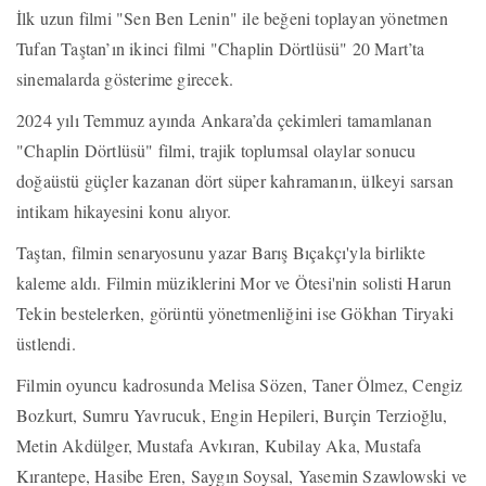
İlk uzun filmi "Sen Ben Lenin" ile beğeni toplayan yönetmen
Tufan Taştan’ın ikinci filmi "Chaplin Dörtlüsü" 20 Mart’ta
sinemalarda gösterime girecek.
2024 yılı Temmuz ayında Ankara’da çekimleri tamamlanan
"Chaplin Dörtlüsü" filmi, trajik toplumsal olaylar sonucu
doğaüstü güçler kazanan dört süper kahramanın, ülkeyi sarsan
intikam hikayesini konu alıyor.
Taştan, filmin senaryosunu yazar Barış Bıçakçı'yla birlikte
kaleme aldı. Filmin müziklerini Mor ve Ötesi'nin solisti Harun
Tekin bestelerken, görüntü yönetmenliğini ise Gökhan Tiryaki
üstlendi.
Filmin oyuncu kadrosunda Melisa Sözen, Taner Ölmez, Cengiz
Bozkurt, Sumru Yavrucuk, Engin Hepileri, Burçin Terzioğlu,
Metin Akdülger, Mustafa Avkıran, Kubilay Aka, Mustafa
Kırantepe, Hasibe Eren, Saygın Soysal, Yasemin Szawlowski ve