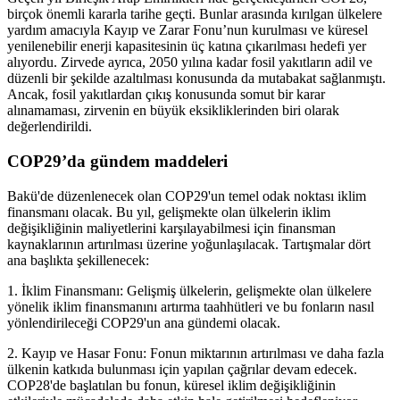
birçok önemli kararla tarihe geçti. Bunlar arasında kırılgan ülkelere
yardım amacıyla Kayıp ve Zarar Fonu’nun kurulması ve küresel
yenilenebilir enerji kapasitesinin üç katına çıkarılması hedefi yer
alıyordu. Zirvede ayrıca, 2050 yılına kadar fosil yakıtların adil ve
düzenli bir şekilde azaltılması konusunda da mutabakat sağlanmıştı.
Ancak, fosil yakıtlardan çıkış konusunda somut bir karar
alınamaması, zirvenin en büyük eksikliklerinden biri olarak
değerlendirildi.
COP29’da gündem maddeleri
Bakü'de düzenlenecek olan COP29'un temel odak noktası iklim
finansmanı olacak. Bu yıl, gelişmekte olan ülkelerin iklim
değişikliğinin maliyetlerini karşılayabilmesi için finansman
kaynaklarının artırılması üzerine yoğunlaşılacak. Tartışmalar dört
ana başlıkta şekillenecek:
1. İklim Finansmanı: Gelişmiş ülkelerin, gelişmekte olan ülkelere
yönelik iklim finansmanını artırma taahhütleri ve bu fonların nasıl
yönlendirileceği COP29'un ana gündemi olacak.
2. Kayıp ve Hasar Fonu: Fonun miktarının artırılması ve daha fazla
ülkenin katkıda bulunması için yapılan çağrılar devam edecek.
COP28'de başlatılan bu fonun, küresel iklim değişikliğinin