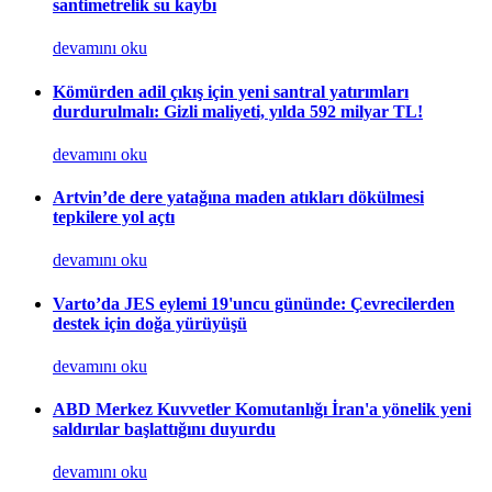
santimetrelik su kaybı
devamını oku
Kömürden adil çıkış için yeni santral yatırımları
durdurulmalı: Gizli maliyeti, yılda 592 milyar TL!
devamını oku
Artvin’de dere yatağına maden atıkları dökülmesi
tepkilere yol açtı
devamını oku
Varto’da JES eylemi 19'uncu gününde: Çevrecilerden
destek için doğa yürüyüşü
devamını oku
ABD Merkez Kuvvetler Komutanlığı İran'a yönelik yeni
saldırılar başlattığını duyurdu
devamını oku