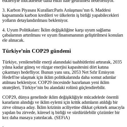
etkileriyle mücadelede daha etkin hale getirilmesi hedefleniyor.
3. Karbon Piyasası Kuralları:Paris Anlaşması’nın 6. Maddesi
kapsamında karbon kredileri ve ülkelerin iş birliği yapabilecekleri
yolların detaylandırılması bekleniyor.
4. Uyum Politikaları: İklim değişikliğine karşı uyum sağlama
çabalarının artırılması ve uyum finansmanının geliştirilmesi konuları
ele alınacak.
Türkiye’nin COP29 gündemi
Türkiye, yenilenebilir enerji alanındaki taahhütlerini artırarak, 2035
yılına kadar güneş ve rüzgar enerjisi kapasitesini dört katına
çıkarmayı hedefliyor. Bunun yanı sıra, 2053 Net Sıfır Emisyon
Hedefi'ne ulaşmak için iklim politikalarında daha somut adımlar
atılması bekleniyor. COP29 öncesinde hazırlanan yeni iklim
stratejileri, Türkiye’nin bu alandaki rolünü güçlendirebilir.
COP29, dünya genelinde iklim değişikliğiyle mücadelede önemli
kararların alındığı ve iklim eylemi için kritik adımların atıldığı bir
zirve olmaya aday. İklim krizinin aciliyetine dikkat çekmek amacıyla
yapılan bu zirvede, küresel iş birliği ve sürdürülebilir çözümler bir
kez daha masaya yatırılacak. (SEFiA)