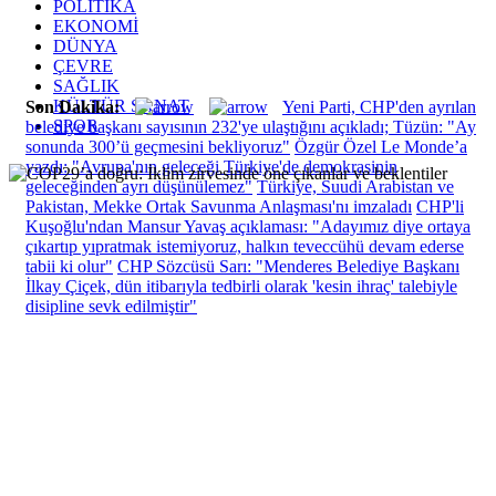
POLİTİKA
EKONOMİ
DÜNYA
ÇEVRE
SAĞLIK
KÜLTÜR SANAT
Son Dakika:
Yeni Parti, CHP'den ayrılan
SPOR
belediye başkanı sayısının 232'ye ulaştığını açıkladı; Tüzün: "Ay
sonunda 300’ü geçmesini bekliyoruz"
Özgür Özel Le Monde’a
yazdı: "Avrupa'nın geleceği Türkiye'de demokrasinin
geleceğinden ayrı düşünülemez"
Türkiye, Suudi Arabistan ve
Pakistan, Mekke Ortak Savunma Anlaşması'nı imzaladı
CHP'li
Kuşoğlu'ndan Mansur Yavaş açıklaması: "Adayımız diye ortaya
çıkartıp yıpratmak istemiyoruz, halkın teveccühü devam ederse
tabii ki olur"
CHP Sözcüsü Sarı: "Menderes Belediye Başkanı
İlkay Çiçek, dün itibarıyla tedbirli olarak 'kesin ihraç' talebiyle
disipline sevk edilmiştir"