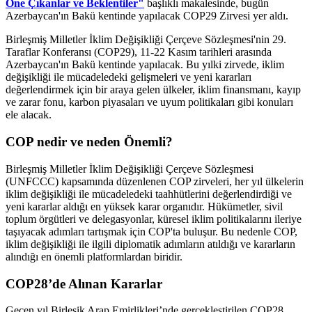
Öne Çıkanlar ve Beklentiler"
başlıklı makalesinde, bugün
Azerbaycan'ın Bakü kentinde yapılacak COP29 Zirvesi yer aldı.
Birleşmiş Milletler İklim Değişikliği Çerçeve Sözleşmesi'nin 29.
Taraflar Konferansı (COP29), 11-22 Kasım tarihleri arasında
Azerbaycan'ın Bakü kentinde yapılacak. Bu yılki zirvede, iklim
değişikliği ile mücadeledeki gelişmeleri ve yeni kararları
değerlendirmek için bir araya gelen ülkeler, iklim finansmanı, kayıp
ve zarar fonu, karbon piyasaları ve uyum politikaları gibi konuları
ele alacak.
COP nedir ve neden Önemli?
Birleşmiş Milletler İklim Değişikliği Çerçeve Sözleşmesi
(UNFCCC) kapsamında düzenlenen COP zirveleri, her yıl ülkelerin
iklim değişikliği ile mücadeledeki taahhütlerini değerlendirdiği ve
yeni kararlar aldığı en yüksek karar organıdır. Hükümetler, sivil
toplum örgütleri ve delegasyonlar, küresel iklim politikalarını ileriye
taşıyacak adımları tartışmak için COP'ta buluşur. Bu nedenle COP,
iklim değişikliği ile ilgili diplomatik adımların atıldığı ve kararların
alındığı en önemli platformlardan biridir.
COP28’de Alınan Kararlar
Geçen yıl Birleşik Arap Emirlikleri’nde gerçekleştirilen COP28,