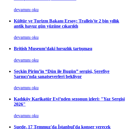
devamını oku
Kültür ve Turizm Bakanı Ersoy: Tralleis'te 2 bin yıllık
antik havuz gün yüzüne çıkarıldı
devamını oku
British Museum’daki hırsızlık tartışması
devamını oku
Seçkin Pirim’in “Dün ile Bugün” sergisi, Şerefiye
Sarnıcı’nda sanatseverleri bekliyor
devamını oku
Kadıköy Karikatür Evi’nden sezonun izleri: "Yaz Sergisi
2026"
devamını oku
Suede, 17 Temmuz'da İstanbul'da konser verecek