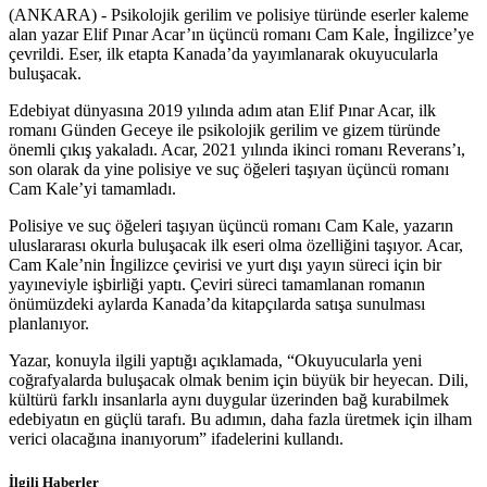
(ANKARA) - Psikolojik gerilim ve polisiye türünde eserler kaleme
alan yazar Elif Pınar Acar’ın üçüncü romanı Cam Kale, İngilizce’ye
çevrildi. Eser, ilk etapta Kanada’da yayımlanarak okuyucularla
buluşacak.
Edebiyat dünyasına 2019 yılında adım atan Elif Pınar Acar, ilk
romanı Günden Geceye ile psikolojik gerilim ve gizem türünde
önemli çıkış yakaladı. Acar, 2021 yılında ikinci romanı Reverans’ı,
son olarak da yine polisiye ve suç öğeleri taşıyan üçüncü romanı
Cam Kale’yi tamamladı.
Polisiye ve suç öğeleri taşıyan üçüncü romanı Cam Kale, yazarın
uluslararası okurla buluşacak ilk eseri olma özelliğini taşıyor. Acar,
Cam Kale’nin İngilizce çevirisi ve yurt dışı yayın süreci için bir
yayıneviyle işbirliği yaptı. Çeviri süreci tamamlanan romanın
önümüzdeki aylarda Kanada’da kitapçılarda satışa sunulması
planlanıyor.
Yazar, konuyla ilgili yaptığı açıklamada, “Okuyucularla yeni
coğrafyalarda buluşacak olmak benim için büyük bir heyecan. Dili,
kültürü farklı insanlarla aynı duygular üzerinden bağ kurabilmek
edebiyatın en güçlü tarafı. Bu adımın, daha fazla üretmek için ilham
verici olacağına inanıyorum” ifadelerini kullandı.
İlgili Haberler