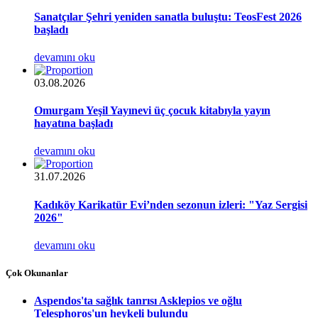
Sanatçılar Şehri yeniden sanatla buluştu: TeosFest 2026
başladı
devamını oku
03.08.2026
Omurgam Yeşil Yayınevi üç çocuk kitabıyla yayın
hayatına başladı
devamını oku
31.07.2026
Kadıköy Karikatür Evi’nden sezonun izleri: "Yaz Sergisi
2026"
devamını oku
Çok Okunanlar
Aspendos'ta sağlık tanrısı Asklepios ve oğlu
Telesphoros'un heykeli bulundu