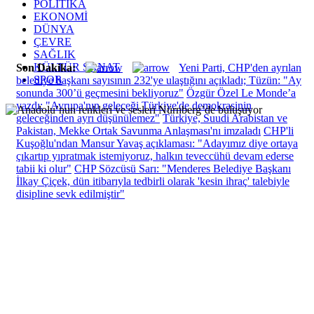
POLİTİKA
EKONOMİ
DÜNYA
ÇEVRE
SAĞLIK
KÜLTÜR SANAT
Son Dakika:
Yeni Parti, CHP'den ayrılan
SPOR
belediye başkanı sayısının 232'ye ulaştığını açıkladı; Tüzün: "Ay
sonunda 300’ü geçmesini bekliyoruz"
Özgür Özel Le Monde’a
yazdı: "Avrupa'nın geleceği Türkiye'de demokrasinin
geleceğinden ayrı düşünülemez"
Türkiye, Suudi Arabistan ve
Pakistan, Mekke Ortak Savunma Anlaşması'nı imzaladı
CHP'li
Kuşoğlu'ndan Mansur Yavaş açıklaması: "Adayımız diye ortaya
çıkartıp yıpratmak istemiyoruz, halkın teveccühü devam ederse
tabii ki olur"
CHP Sözcüsü Sarı: "Menderes Belediye Başkanı
İlkay Çiçek, dün itibarıyla tedbirli olarak 'kesin ihraç' talebiyle
disipline sevk edilmiştir"