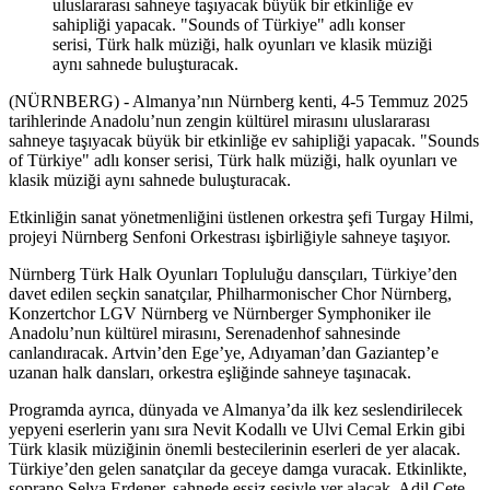
uluslararası sahneye taşıyacak büyük bir etkinliğe ev
sahipliği yapacak. "Sounds of Türkiye" adlı konser
serisi, Türk halk müziği, halk oyunları ve klasik müziği
aynı sahnede buluşturacak.
(NÜRNBERG) - Almanya’nın Nürnberg kenti, 4-5 Temmuz 2025
tarihlerinde Anadolu’nun zengin kültürel mirasını uluslararası
sahneye taşıyacak büyük bir etkinliğe ev sahipliği yapacak. "Sounds
of Türkiye" adlı konser serisi, Türk halk müziği, halk oyunları ve
klasik müziği aynı sahnede buluşturacak.
Etkinliğin sanat yönetmenliğini üstlenen orkestra şefi Turgay Hilmi,
projeyi Nürnberg Senfoni Orkestrası işbirliğiyle sahneye taşıyor.
Nürnberg Türk Halk Oyunları Topluluğu dansçıları, Türkiye’den
davet edilen seçkin sanatçılar, Philharmonischer Chor Nürnberg,
Konzertchor LGV Nürnberg ve Nürnberger Symphoniker ile
Anadolu’nun kültürel mirasını, Serenadenhof sahnesinde
canlandıracak. Artvin’den Ege’ye, Adıyaman’dan Gaziantep’e
uzanan halk dansları, orkestra eşliğinde sahneye taşınacak.
Programda ayrıca, dünyada ve Almanya’da ilk kez seslendirilecek
yepyeni eserlerin yanı sıra Nevit Kodallı ve Ulvi Cemal Erkin gibi
Türk klasik müziğinin önemli bestecilerinin eserleri de yer alacak.
Türkiye’den gelen sanatçılar da geceye damga vuracak. Etkinlikte,
soprano Selva Erdener, sahnede eşsiz sesiyle yer alacak, Adil Çete