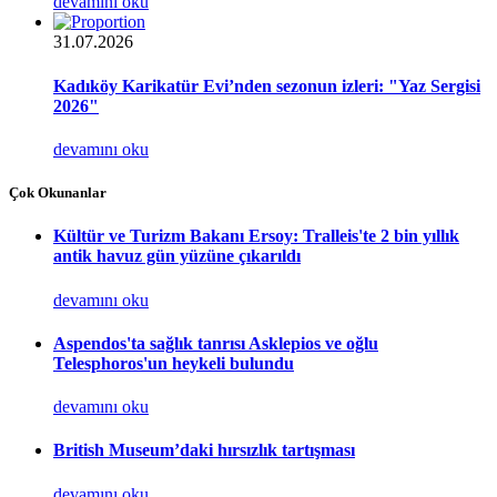
devamını oku
31.07.2026
Kadıköy Karikatür Evi’nden sezonun izleri: "Yaz Sergisi
2026"
devamını oku
Çok Okunanlar
Kültür ve Turizm Bakanı Ersoy: Tralleis'te 2 bin yıllık
antik havuz gün yüzüne çıkarıldı
devamını oku
Aspendos'ta sağlık tanrısı Asklepios ve oğlu
Telesphoros'un heykeli bulundu
devamını oku
British Museum’daki hırsızlık tartışması
devamını oku