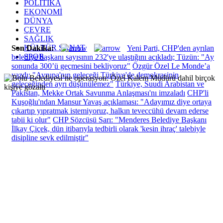
POLİTİKA
EKONOMİ
DÜNYA
ÇEVRE
SAĞLIK
KÜLTÜR SANAT
Son Dakika:
Yeni Parti, CHP'den ayrılan
SPOR
belediye başkanı sayısının 232'ye ulaştığını açıkladı; Tüzün: "Ay
sonunda 300’ü geçmesini bekliyoruz"
Özgür Özel Le Monde’a
yazdı: "Avrupa'nın geleceği Türkiye'de demokrasinin
geleceğinden ayrı düşünülemez"
Türkiye, Suudi Arabistan ve
Pakistan, Mekke Ortak Savunma Anlaşması'nı imzaladı
CHP'li
Kuşoğlu'ndan Mansur Yavaş açıklaması: "Adayımız diye ortaya
çıkartıp yıpratmak istemiyoruz, halkın teveccühü devam ederse
tabii ki olur"
CHP Sözcüsü Sarı: "Menderes Belediye Başkanı
İlkay Çiçek, dün itibarıyla tedbirli olarak 'kesin ihraç' talebiyle
disipline sevk edilmiştir"