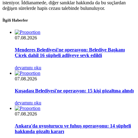
isteniyor. İddianamede, diğer sanıklar hakkında da bu suçlardan
değişen sürelerde hapis cezası talebinde bulunuluyor.
İlgili Haberler
07.08.2026
Menderes Belediyesi'ne operasyon: Belediye Başkanı
Çiçek dahil 16 şüpheli adliyeye sevk edildi
devamını oku
07.08.2026
Kuşadası Belediyesi'ne operasyon: 15 kişi gözaltına alındı
devamını oku
07.08.2026
Ankara'da uyuşturucu ve fuhuş operasyonu: 14 şüpheli
hakkında gözaltı kararı