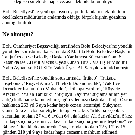
değişen sürelerde hapis cezası talebinde bulunuluyor
Bolu Belediyesi’ne yeni operasyon yapıldı. Jandarma ekiplerinin
özel kalem müdürünün aralarında olduğu birçok kişinin gözaltına
alındığı bildirildi.
Ne olmuştu?
Bolu Cumhuriyet Başsavcılığı tarafından Bolu Belediyesi'ne yönelik
yürütülen soruşturma kapsamında 3 Mart’ta Bolu Belediye Başkanı
Tanju Özcan ve Belediye Başkan Yardımcısı Süleyman Can, 6
Nisan'da ise CHP’li Meclis Üyesi Cihan Tutal, Mali İşler Müdürü
Naim Ayhan ve BOLSEV Vakfı Üyesi Ali Sarıyıldız tutuklanmıştı.
Bolu Belediyesi’ne yönelik soruşturmada ‘İrtikap’, ‘İrtikapa
Teşebbüs’, ‘Rüşvet Alma’, ‘Nitelikli Dolandırıcılık’, ‘Vakıf ve
Dernekler Kanunu’na Muhalefet’, ‘İrtikapa Yardım’, ‘Rüşvete
Aracılık’, ‘Yalan Tanıklık’, ‘Suçluyu Kayırma’ suçlamalarının yer
aldığı iddianame kabul edilmiş, görevden uzaklaştırılan Tanju Özcan
hakkında 263 yıl 6 aya kadar hapis cezası istenmişti. Süleyman
Can'ın 5 kez "icbar suretiyle irtikap" ve 2 kez "irtikaba teşebbüs"
suçundan toplam 27 yıl 6 aydan 64 yıla kadar, Ali Sarıyıldız'ın 6 kez
"irtikap suçuna yardım", 3 kez "irtikap suçuna yardıma teşebbüs" ve
34 kez "nitelikli dolandırıcılık" suçlarından toplam 72 yıl 7 ay 15
günden 218 yıl 9 aya kadar hapis cezasına mahkum edilmesi