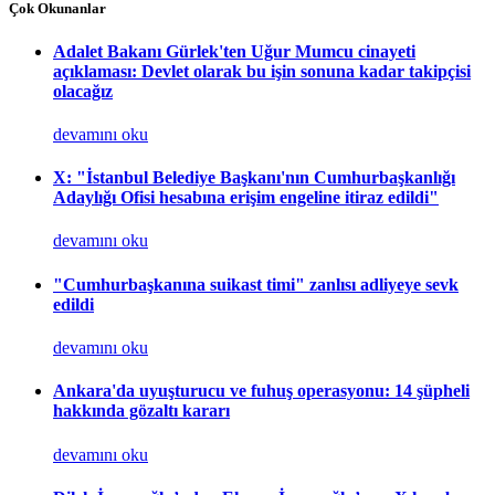
Çok Okunanlar
Adalet Bakanı Gürlek'ten Uğur Mumcu cinayeti
açıklaması: Devlet olarak bu işin sonuna kadar takipçisi
olacağız
devamını oku
X: "İstanbul Belediye Başkanı'nın Cumhurbaşkanlığı
Adaylığı Ofisi hesabına erişim engeline itiraz edildi"
devamını oku
"Cumhurbaşkanına suikast timi" zanlısı adliyeye sevk
edildi
devamını oku
Ankara'da uyuşturucu ve fuhuş operasyonu: 14 şüpheli
hakkında gözaltı kararı
devamını oku