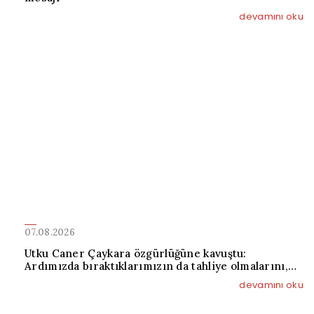
devamını oku
07.08.2026
Utku Caner Çaykara özgürlüğüne kavuştu:
Ardımızda bıraktıklarımızın da tahliye olmalarını,
özgürlüğüne, ailelerine kavuşmalarını diliyorum
devamını oku