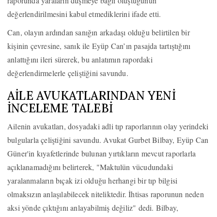
raporunda yaraların düşmeye bağlı oluştuğunun
değerlendirilmesini kabul etmediklerini ifade etti.
Can, olayın ardından sanığın arkadaşı olduğu belirtilen bir
kişinin çevresine, sanık ile Eyüp Can’ın pasajda tartıştığını
anlattığını ileri sürerek, bu anlatımın rapordaki
değerlendirmelerle çeliştiğini savundu.
AİLE AVUKATLARINDAN YENİ
İNCELEME TALEBİ
Ailenin avukatları, dosyadaki adli tıp raporlarının olay yerindeki
bulgularla çeliştiğini savundu. Avukat Gurbet Bilbay, Eyüp Can
Güner'in kıyafetlerinde bulunan yırtıkların mevcut raporlarla
açıklanamadığını belirterek, "Maktulün vücudundaki
yaralanmaların bıçak izi olduğu herhangi bir tıp bilgisi
olmaksızın anlaşılabilecek niteliktedir. İhtisas raporunun neden
aksi yönde çıktığını anlayabilmiş değiliz" dedi. Bilbay,