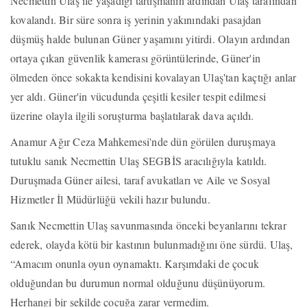
Necmettin Ulaş ile yaşadığı tartışmanın ardından Ulaş tarafından
kovalandı. Bir süre sonra iş yerinin yakınındaki pasajdan
düşmüş halde bulunan Güner yaşamını yitirdi. Olayın ardından
ortaya çıkan güvenlik kamerası görüntülerinde, Güner'in
ölmeden önce sokakta kendisini kovalayan Ulaş'tan kaçtığı anlar
yer aldı. Güner'in vücudunda çeşitli kesiler tespit edilmesi
üzerine olayla ilgili soruşturma başlatılarak dava açıldı.
Anamur Ağır Ceza Mahkemesi'nde dün görülen duruşmaya
tutuklu sanık Necmettin Ulaş SEGBİS aracılığıyla katıldı.
Duruşmada Güner ailesi, taraf avukatları ve Aile ve Sosyal
Hizmetler İl Müdürlüğü vekili hazır bulundu.
Sanık Necmettin Ulaş savunmasında önceki beyanlarını tekrar
ederek, olayda kötü bir kastının bulunmadığını öne sürdü. Ulaş,
“Amacım onunla oyun oynamaktı. Karşımdaki de çocuk
olduğundan bu durumun normal olduğunu düşünüyorum.
Herhangi bir şekilde çocuğa zarar vermedim.