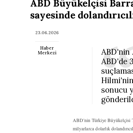
ABD Büyükelçisi Barrac
sayesinde dolandırıcıl
23.06.2026
Haber
ABD'nin 
Merkezi
ABD'de 3,
suçlamas
Hilmi'nin
sonucu y
gönderild
ABD'nin Türkiye Büyükelçisi T
milyarlarca dolarlık dolandırıc