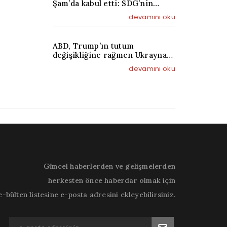
Şam’da kabul etti: SDG’nin
devlet kurumlarına
devamını oku
entegrasyonu ele alındı
ABD, Trump’ın tutum
değişikliğine rağmen Ukrayna
ile Patriot üretimi
devamını oku
görüşmelerini sürdürüyor
Güncel haberlerden ve gelişmelerden
herkesten önce haberdar olmak için
e-bülten listesine e-posta adresini ekleyebilirsiniz.