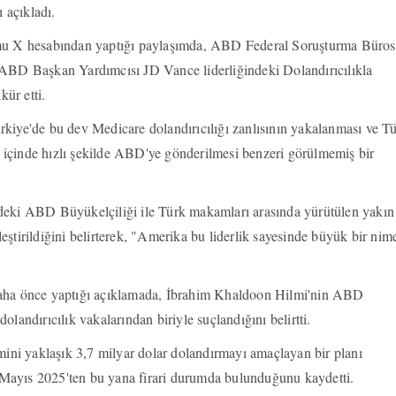
ı açıkladı.
rmu X hesabından yaptığı paylaşımda, ABD Federal Soruşturma Büro
 ABD Başkan Yardımcısı JD Vance liderliğindeki Dolandırıcılıkla
ür etti.
kiye'de bu dev Medicare dolandırıcılığı zanlısının yakalanması ve T
ği içinde hızlı şekilde ABD'ye gönderilmesi benzeri görülmemiş bir
deki ABD Büyükelçiliği ile Türk makamları arasında yürütülen yakın
ştirildiğini belirterek, "Amerika bu liderlik sayesinde büyük bir nime
aha önce yaptığı açıklamada, İbrahim Khaldoon Hilmi'nin ABD
landırıcılık vakalarından biriyle suçlandığını belirtti.
mini yaklaşık 3,7 milyar dolar dolandırmayı amaçlayan bir planı
ve Mayıs 2025'ten bu yana firari durumda bulunduğunu kaydetti.