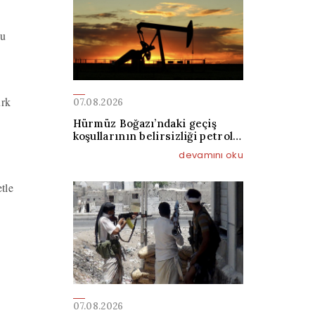
su
ürk
07.08.2026
Hürmüz Boğazı’ndaki geçiş
koşullarının belirsizliği petrol
fiyatlarını yükseltti
devamını oku
tle
07.08.2026