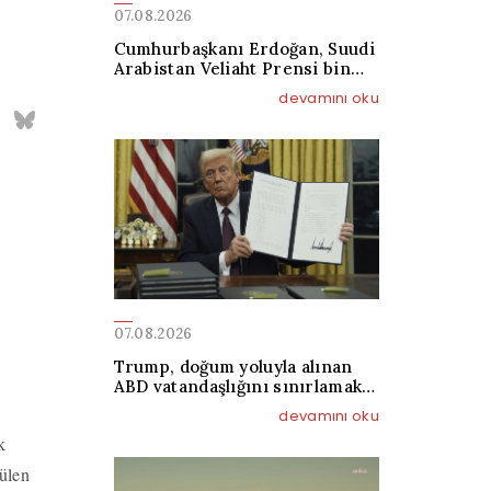
07.08.2026
Cumhurbaşkanı Erdoğan, Suudi
Arabistan Veliaht Prensi bin
Selman ile görüştü
devamını oku
07.08.2026
Trump, doğum yoluyla alınan
ABD vatandaşlığını sınırlamak
için yeniden kararnameler
devamını oku
imzaladı
k
tülen