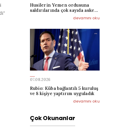
i
Husilerin Yemen ordusuna
saldırılarında çok sayıda asker
di"
öldü
devamını oku
07.08.2026
Rubio: Küba bağlantılı 5 kuruluş
ve 8 kişiye yaptırım uyguladık
devamını oku
Çok Okunanlar