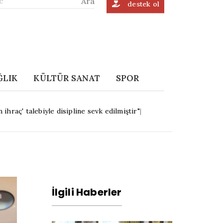
Ara
destek ol
ĞLIK
KÜLTÜR SANAT
SPOR
ihraç' talebiyle disipline sevk edilmiştir"
|
İlgili Haberler