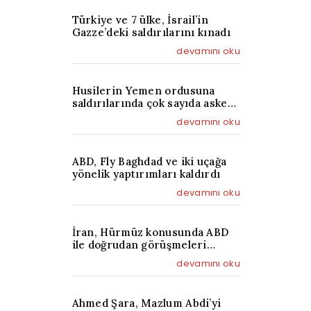
Türkiye ve 7 ülke, İsrail’in
Gazze’deki saldırılarını kınadı
devamını oku
Husilerin Yemen ordusuna
saldırılarında çok sayıda asker
öldü
devamını oku
ABD, Fly Baghdad ve iki uçağa
yönelik yaptırımları kaldırdı
devamını oku
İran, Hürmüz konusunda ABD
ile doğrudan görüşmeleri
reddetti: Yalnızca Umman
devamını oku
sürece dahil
Ahmed Şara, Mazlum Abdi’yi