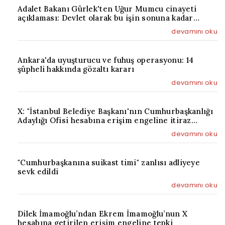
Adalet Bakanı Gürlek'ten Uğur Mumcu cinayeti
açıklaması: Devlet olarak bu işin sonuna kadar
takipçisi olacağız
devamını oku
Ankara'da uyuşturucu ve fuhuş operasyonu: 14
şüpheli hakkında gözaltı kararı
devamını oku
X: "İstanbul Belediye Başkanı'nın Cumhurbaşkanlığı
Adaylığı Ofisi hesabına erişim engeline itiraz
edildi"
devamını oku
"Cumhurbaşkanına suikast timi" zanlısı adliyeye
sevk edildi
devamını oku
Dilek İmamoğlu’ndan Ekrem İmamoğlu’nun X
hesabına getirilen erişim engeline tepki