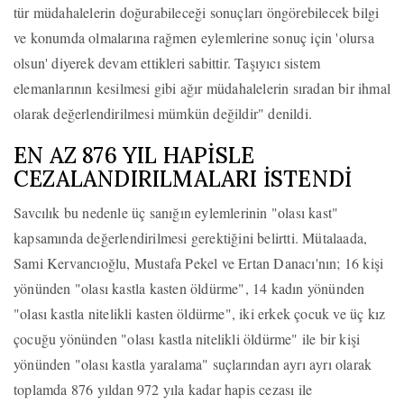
tür müdahalelerin doğurabileceği sonuçları öngörebilecek bilgi
ve konumda olmalarına rağmen eylemlerine sonuç için 'olursa
olsun' diyerek devam ettikleri sabittir. Taşıyıcı sistem
elemanlarının kesilmesi gibi ağır müdahalelerin sıradan bir ihmal
olarak değerlendirilmesi mümkün değildir" denildi.
EN AZ 876 YIL HAPİSLE
CEZALANDIRILMALARI İSTENDİ
Savcılık bu nedenle üç sanığın eylemlerinin "olası kast"
kapsamında değerlendirilmesi gerektiğini belirtti. Mütalaada,
Sami Kervancıoğlu, Mustafa Pekel ve Ertan Danacı'nın; 16 kişi
yönünden "olası kastla kasten öldürme", 14 kadın yönünden
"olası kastla nitelikli kasten öldürme", iki erkek çocuk ve üç kız
çocuğu yönünden "olası kastla nitelikli öldürme" ile bir kişi
yönünden "olası kastla yaralama" suçlarından ayrı ayrı olarak
toplamda 876 yıldan 972 yıla kadar hapis cezası ile