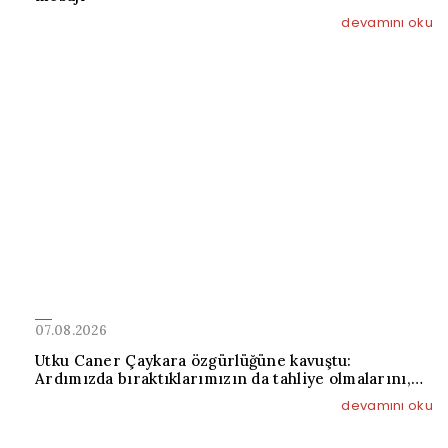
devamını oku
07.08.2026
Utku Caner Çaykara özgürlüğüne kavuştu:
Ardımızda bıraktıklarımızın da tahliye olmalarını,
özgürlüğüne, ailelerine kavuşmalarını diliyorum
devamını oku