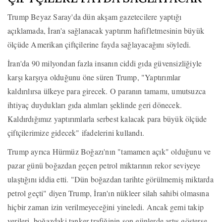
Trump Beyaz Saray'da dün akşam gazetecilere yaptığı
açıklamada, İran'a sağlanacak yaptırım hafifletmesinin büyük
ölçüde Amerikan çiftçilerine fayda sağlayacağını söyledi.
İran'da 90 milyondan fazla insanın ciddi gıda güvensizliğiyle
karşı karşıya olduğunu öne süren Trump, "Yaptırımlar
kaldırılırsa ülkeye para girecek. O paranın tamamı, umutsuzca
ihtiyaç duydukları gıda alımları şeklinde geri dönecek.
Kaldırdığımız yaptırımlarla serbest kalacak para büyük ölçüde
çiftçilerimize gidecek" ifadelerini kullandı.
Trump ayrıca Hürmüz Boğazı'nın "tamamen açık" olduğunu ve
pazar günü boğazdan geçen petrol miktarının rekor seviyeye
ulaştığını iddia etti. "Dün boğazdan tarihte görülmemiş miktarda
petrol geçti" diyen Trump, İran'ın nükleer silah sahibi olmasına
hiçbir zaman izin verilmeyeceğini yineledi. Ancak gemi takip
verileri, boğazdaki tanker trafiğinin son günlerde artış gösterse