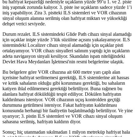
bu hafriyat kepazeliği nedeniyle uçakların yüzde 99’u 1. ve 2. piste
iniş yapmak zorunda kalıyor. 3. piste ise uçakların sadece yüzde 1’i
iniş yapabiliyor. Zira 3. pistteki ILS sistemleri ve VOR cihazının
sinyal oluşum alanına serilmiş olan hafriyat miktarı ve yüksekliği
dehşet verici seviyede.
Durum rezalet. ILS sistemindeki Glide Path cihazı sinyal alamadığı
için uçaklar inişte yüzde 3’lük süzülme açısını yakalayamıyor. ILS
sistemindeki Localizer cihazı sinyal alamadığı için uçaklar pisti
ortalayamıyor. VOR cihazı sinyalleri salınım yaptığı için uçakların
adeta navigasyon sinyali kesiliyor. Skandalın ispatı niteliğindeki
Devlet Hava Meydanları İşletmesi'nin resmi belgelerine ulaştık.
Bu belgelere göre VOR cihazına ait 600 metre yarı çaplı alan
içerisine hafriyat serilmemesi gerektiği, ILS sistemlerine ait hassas
ve kritik sahaların olduğu gibi korunması gerektiği, bu sahaların
katiyen ihlal edilmemesi gerektiği belirtiliyor. Buna rağmen bu
alanlara hafriyat döküldüğü tespit ediliyor. Dökülen hafriyatın
kaldırılması isteniyor. VOR cihazının uçuş kontrolden geçtiği
durumuna getirilmesi isteniyor. Fakat hafriyatın kaldırılması
konusunda herhangi bir faaliyetin başlatılmadığı belirtiliyor. Ve yine
uyarıyor; 3. pistin ILS sistemleri ve VOR cihazı sinyal oluşum
sahasına serilmiş, hafriyatı kaldırın diyor.
Sonuç; hiç utanmadan sıkılmadan 1 milyon metreküp hafriyat hala