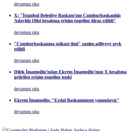
devamını oku
X: "İstanbul Belediye Başkanı'nın Cumhurbaşkanlığı
Adaylığı Ofisi hesabına erişim engeline itiraz edildi"
devamını oku
"Cumhurbaşkanına suikast timi" zanlısı adliyeye sevk
edildi
devamını oku
Dilek İmamoğlu’ndan Ekrem İmamoğlu’nun X hesabına
getirilen erişim engeline tepki
devamını oku
Ekrem İmamoğlu: "Erdal Başkanımızın yanındayız"
devamını oku