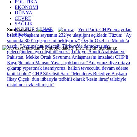
POLİTİKA
EKONOMİ
DÜNYA
ÇEVRE
SAĞLIK
KÜLTÜR SANAT
Son Dakika:
Yeni Parti, CHP'den ayrılan
SPOR
belediye başkanı sayısının 232'ye ulaştığını açıkladı; Tüzün: "Ay
sonunda 300’ü geçmesini bekliyoruz"
Özgür Özel Le Monde’a
yazdı: "Avrupa'nın geleceği Türkiye'de demokrasinin
geleceğinden ayrı düşünülemez"
Türkiye, Suudi Arabistan ve
Pakistan, Mekke Ortak Savunma Anlaşması'nı imzaladı
CHP'li
Kuşoğlu'ndan Mansur Yavaş açıklaması: "Adayımız diye ortaya
çıkartıp yıpratmak istemiyoruz, halkın teveccühü devam ederse
tabii ki olur"
CHP Sözcüsü Sarı: "Menderes Belediye Başkanı
İlkay Çiçek, dün itibarıyla tedbirli olarak 'kesin ihraç' talebiyle
disipline sevk edilmiştir"