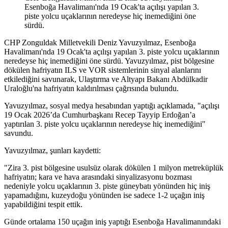
Esenboğa Havalimanı'nda 19 Ocak'ta açılışı yapılan 3.
piste yolcu uçaklarının neredeyse hiç inemediğini öne
sürdü.
CHP Zonguldak Milletvekili Deniz Yavuzyılmaz, Esenboğa
Havalimanı'nda 19 Ocak'ta açılışı yapılan 3. piste yolcu uçaklarının
neredeyse hiç inemediğini öne sürdü. Yavuzyılmaz, pist bölgesine
dökülen hafriyatın ILS ve VOR sistemlerinin sinyal alanlarını
etkilediğini savunarak, Ulaştırma ve Altyapı Bakanı Abdülkadir
Uraloğlu'na hafriyatın kaldırılması çağrısında bulundu.
Yavuzyılmaz, sosyal medya hesabından yaptığı açıklamada, "açılışı
19 Ocak 2026’da Cumhurbaşkanı Recep Tayyip Erdoğan’a
yaptırılan 3. piste yolcu uçaklarının neredeyse hiç inemediğini"
savundu.
Yavuzyılmaz, şunları kaydetti:
"Zira 3. pist bölgesine usulsüz olarak dökülen 1 milyon metreküplük
hafriyatın; kara ve hava arasındaki sinyalizasyonu bozması
nedeniyle yolcu uçaklarının 3. piste güneybatı yönünden hiç iniş
yapamadığını, kuzeydoğu yönünden ise sadece 1-2 uçağın iniş
yapabildiğini tespit ettik.
Günde ortalama 150 uçağın iniş yaptığı Esenboğa Havalimanındaki