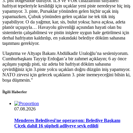
3. pist bölgesinde duruyor. ILS ve VOR cihazlarının sinyalleri
hafriyat tepeleriyle kesildiği için uçaklar yeni piste neredeyse hiç iniş
yapamıyor. 3. piste, Pursaklar yönünden gelen hiçbir uçak iniş
yapamazken, Çubuk yönünden gelen uçaklar ise tek tük iniş
yapabiliyor. O da yağmur, kar, sis, bulut yoksa; hava açıksa, adeta
planör uçuşuyla… Havayolu güvenliği açısından hayati olan bu
sistemlerin çalışabilmesi ve pistin inişlere uygun hale getirilmesi için
derhal hafriyatın kaldırılıp, en yakındaki belediye döküm sahasına
taşınması gerekiyor.
Ulaştırma ve Altyapı Bakanı Abdülkadir Uraloğlu’na sesleniyorum.
Cumhurbaşkanı Tayyip Erdoğan’a bir zahmet açıklayın; 6 ay önce
açılışını yaptığı pisti, siz adeta bir hafriyat döküm sahasına
çevirdiğiniz için 3.piste yolcu uçakları doğru düzgün iniş yapamıyor.
NATO zirvesi için gelecek uçakların 3. piste inemeyeceğini bilsin ki,
boşa düşmesin."
İlgili Haberler
07.08.2026
Menderes Belediyesi'ne operasyon: Belediye Başkanı
Çiçek dahil 16 şüpheli adliyeye sevk edildi