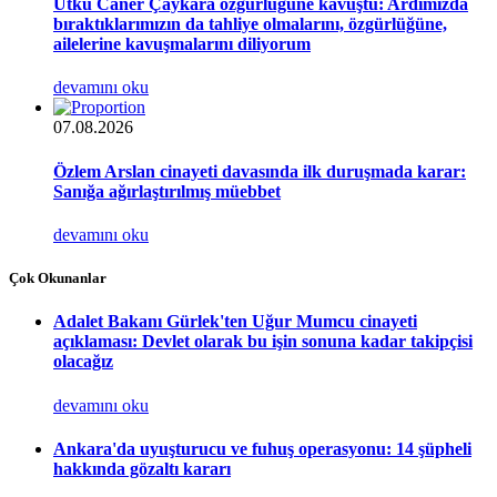
Utku Caner Çaykara özgürlüğüne kavuştu: Ardımızda
bıraktıklarımızın da tahliye olmalarını, özgürlüğüne,
ailelerine kavuşmalarını diliyorum
devamını oku
07.08.2026
Özlem Arslan cinayeti davasında ilk duruşmada karar:
Sanığa ağırlaştırılmış müebbet
devamını oku
Çok Okunanlar
Adalet Bakanı Gürlek'ten Uğur Mumcu cinayeti
açıklaması: Devlet olarak bu işin sonuna kadar takipçisi
olacağız
devamını oku
Ankara'da uyuşturucu ve fuhuş operasyonu: 14 şüpheli
hakkında gözaltı kararı