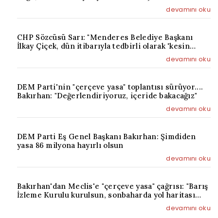
sorumluluktur"
devamını oku
CHP Sözcüsü Sarı: "Menderes Belediye Başkanı
İlkay Çiçek, dün itibarıyla tedbirli olarak 'kesin
ihraç' talebiyle disipline sevk edilmiştir"
devamını oku
DEM Parti'nin "çerçeve yasa" toplantısı sürüyor....
Bakırhan: "Değerlendiriyoruz, içeride bakacağız"
devamını oku
DEM Parti Eş Genel Başkanı Bakırhan: Şimdiden
yasa 86 milyona hayırlı olsun
devamını oku
Bakırhan'dan Meclis'e "çerçeve yasa" çağrısı: "Barış
İzleme Kurulu kurulsun, sonbaharda yol haritası
çıkarılsın
devamını oku