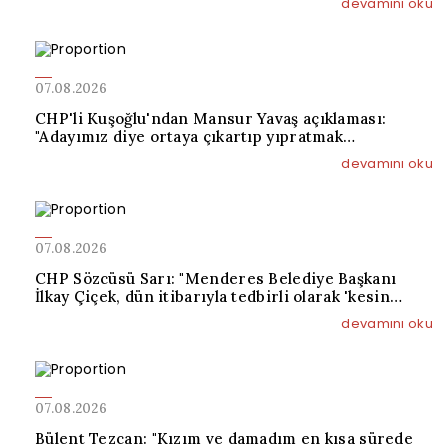
devamını oku
07.08.2026
CHP'li Kuşoğlu'ndan Mansur Yavaş açıklaması:
"Adayımız diye ortaya çıkartıp yıpratmak
istemiyoruz, halkın teveccühü devam ederse tabii ki
devamını oku
olur"
07.08.2026
CHP Sözcüsü Sarı: "Menderes Belediye Başkanı
İlkay Çiçek, dün itibarıyla tedbirli olarak 'kesin
ihraç' talebiyle disipline sevk edilmiştir"
devamını oku
07.08.2026
Bülent Tezcan: "Kızım ve damadım en kısa sürede