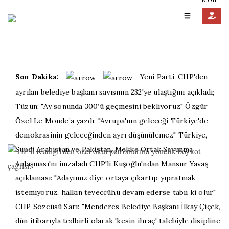
Son Dakika:
Yeni Parti, CHP'den
ayrılan belediye başkanı sayısının 232'ye ulaştığını açıkladı;
Tüzün: "Ay sonunda 300’ü geçmesini bekliyoruz"
Özgür
Özel Le Monde’a yazdı: "Avrupa'nın geleceği Türkiye'de
demokrasinin geleceğinden ayrı düşünülemez"
Türkiye,
Suudi Arabistan ve Pakistan, Mekke Ortak Savunma
Anlaşması'nı imzaladı
CHP'li Kuşoğlu'ndan Mansur Yavaş
açıklaması: "Adayımız diye ortaya çıkartıp yıpratmak
istemiyoruz, halkın teveccühü devam ederse tabii ki olur"
CHP Sözcüsü Sarı: "Menderes Belediye Başkanı İlkay Çiçek,
dün itibarıyla tedbirli olarak 'kesin ihraç' talebiyle disipline