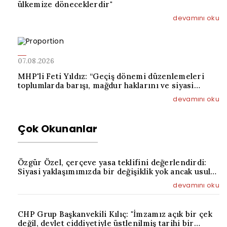
ülkemize döneceklerdir"
devamını oku
07.08.2026
MHP'li Feti Yıldız: “Geçiş dönemi düzenlemeleri
toplumlarda barışı, mağdur haklarını ve siyasi
uzlaşıyı tesis etmeyi amaçlayan bir dizi
devamını oku
mekanizmalar bütünüdür”
Çok Okunanlar
Özgür Özel, çerçeve yasa teklifini değerlendirdi:
Siyasi yaklaşımımızda bir değişiklik yok ancak usul
ve üslup açısından yanlış
devamını oku
CHP Grup Başkanvekili Kılıç: "İmzamız açık bir çek
değil, devlet ciddiyetiyle üstlenilmiş tarihi bir