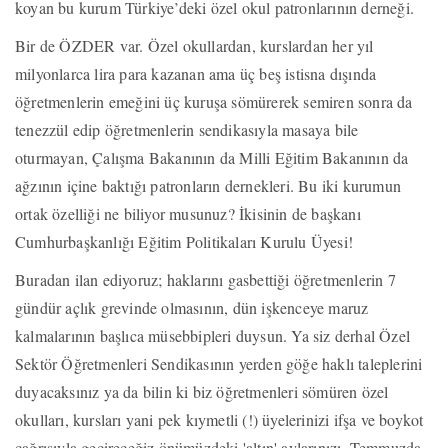
koyan bu kurum Türkiye’deki özel okul patronlarının derneği.
Bir de ÖZDER var. Özel okullardan, kurslardan her yıl
milyonlarca lira para kazanan ama üç beş istisna dışında
öğretmenlerin emeğini üç kuruşa sömürerek semiren sonra da
tenezzül edip öğretmenlerin sendikasıyla masaya bile
oturmayan, Çalışma Bakanının da Milli Eğitim Bakanının da
ağzının içine baktığı patronların dernekleri. Bu iki kurumun
ortak özelliği ne biliyor musunuz? İkisinin de başkanı
Cumhurbaşkanlığı Eğitim Politikaları Kurulu Üyesi!
Buradan ilan ediyoruz; haklarını gasbettiği öğretmenlerin 7
gündür açlık grevinde olmasının, dün işkenceye maruz
kalmalarının başlıca müsebbipleri duysun. Ya siz derhal Özel
Sektör Öğretmenleri Sendikasının yerden göğe haklı taleplerini
duyacaksınız ya da bilin ki biz öğretmenleri sömüren özel
okulları, kursları yani pek kıymetli (!) üyelerinizi ifşa ve boykot
çağrısıyla geçireceğiz önümüzdeki 'altın' aylarınızı. Temmuzda,