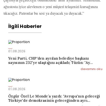
ağustosta iyice alevlenen o yeni müşteri telaşenizi kursağınıza
tıkacağız. Patronlar bu sesi ya duyacak ya duyacak.”
İlgili Haberler
07.08.2026
Yeni Parti, CHP'den ayrılan belediye başkanı
sayısının 232'ye ulaştığını açıkladı; Tüzün: "Ay
sonunda 300’ü geçmesini bekliyoruz"
devamını oku
07.08.2026
Özgür Özel Le Monde’a yazdı: "Avrupa'nın geleceği
Türkiye'de demokrasinin geleceğinden ayrı
düşünülemez"