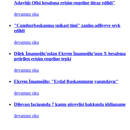
Adaylığı Ofisi hesabına erişim engeline itiraz edildi"
devamını oku
"Cumhurbaşkanına suikast timi" zanlısı adliyeye sevk
edildi
devamını oku
Dilek İmamoğlu’ndan Ekrem İmamoğlu’nun X hesabına
getirilen erişim engeline tepki
devamını oku
Ekrem İmamoğlu: "Erdal Başkanımızın yanındayız"
devamını oku
Dilovası faciasında 7 kamu görevlisi hakkında iddianame
devamını oku