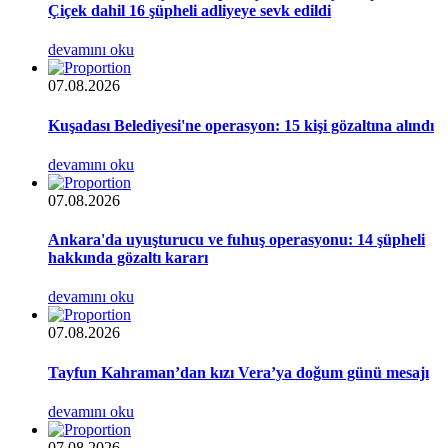
Çiçek dahil 16 şüpheli adliyeye sevk edildi
devamını oku
07.08.2026
Kuşadası Belediyesi'ne operasyon: 15 kişi gözaltına alındı
devamını oku
07.08.2026
Ankara'da uyuşturucu ve fuhuş operasyonu: 14 şüpheli
hakkında gözaltı kararı
devamını oku
07.08.2026
Tayfun Kahraman’dan kızı Vera’ya doğum günü mesajı
devamını oku
07.08.2026