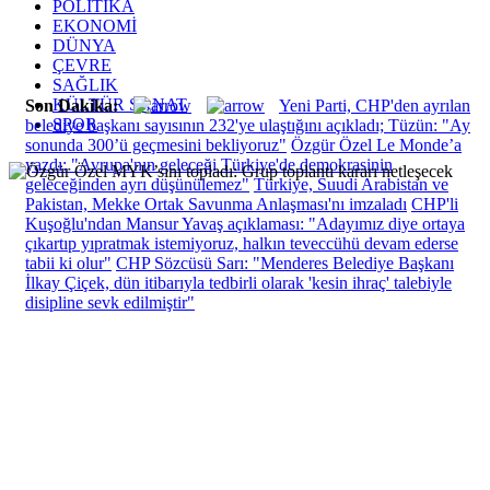
POLİTİKA
EKONOMİ
DÜNYA
ÇEVRE
SAĞLIK
KÜLTÜR SANAT
Son Dakika:
Yeni Parti, CHP'den ayrılan
SPOR
belediye başkanı sayısının 232'ye ulaştığını açıkladı; Tüzün: "Ay
sonunda 300’ü geçmesini bekliyoruz"
Özgür Özel Le Monde’a
yazdı: "Avrupa'nın geleceği Türkiye'de demokrasinin
geleceğinden ayrı düşünülemez"
Türkiye, Suudi Arabistan ve
Pakistan, Mekke Ortak Savunma Anlaşması'nı imzaladı
CHP'li
Kuşoğlu'ndan Mansur Yavaş açıklaması: "Adayımız diye ortaya
çıkartıp yıpratmak istemiyoruz, halkın teveccühü devam ederse
tabii ki olur"
CHP Sözcüsü Sarı: "Menderes Belediye Başkanı
İlkay Çiçek, dün itibarıyla tedbirli olarak 'kesin ihraç' talebiyle
disipline sevk edilmiştir"