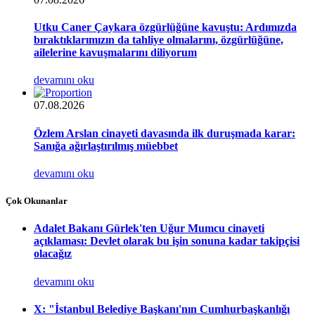
Utku Caner Çaykara özgürlüğüne kavuştu: Ardımızda
bıraktıklarımızın da tahliye olmalarını, özgürlüğüne,
ailelerine kavuşmalarını diliyorum
devamını oku
07.08.2026
Özlem Arslan cinayeti davasında ilk duruşmada karar:
Sanığa ağırlaştırılmış müebbet
devamını oku
Çok Okunanlar
Adalet Bakanı Gürlek'ten Uğur Mumcu cinayeti
açıklaması: Devlet olarak bu işin sonuna kadar takipçisi
olacağız
devamını oku
X: "İstanbul Belediye Başkanı'nın Cumhurbaşkanlığı